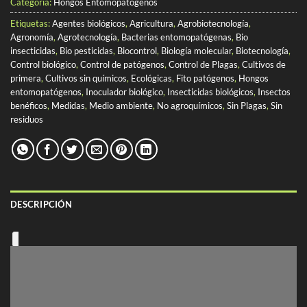
Categoría:
Hongos Entomopatógenos
Etiquetas:
Agentes biológicos
,
Agricultura
,
Agrobiotecnología
,
Agronomía
,
Agrotecnología
,
Bacterias entomopatógenas
,
Bio
insecticidas
,
Bio pesticidas
,
Biocontrol
,
Biología molecular
,
Biotecnología
,
Control biológico
,
Control de patógenos
,
Control de Plagas
,
Cultivos de
primera
,
Cultivos sin químicos
,
Ecológicas
,
Fito patógenos
,
Hongos
entomopatógenos
,
Inoculador biológico
,
Insecticidas biológicos
,
Insectos
benéficos
,
Medidas
,
Medio ambiente
,
No agroquímicos
,
Sin Plagas
,
Sin
residuos
DESCRIPCIÓN