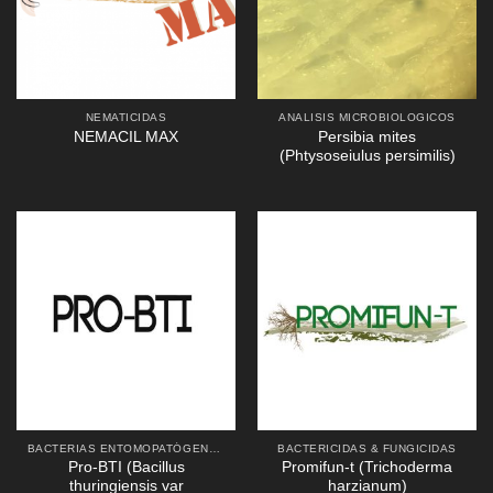
NEMATICIDAS
ANALISIS MICROBIOLOGICOS
Persibia mites
NEMACIL MAX
(Phtysoseiulus persimilis)
BACTERIAS ENTOMOPATÓGENAS
BACTERICIDAS & FUNGICIDAS
Pro-BTI (Bacillus
Promifun-t (Trichoderma
thuringiensis var
harzianum)