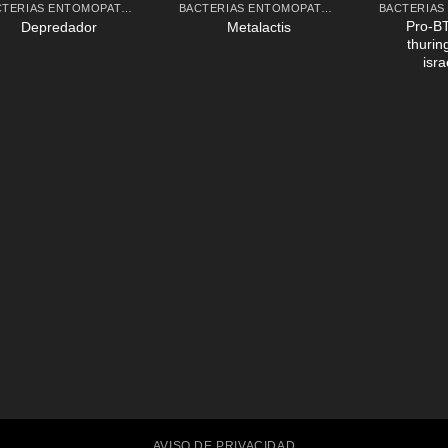
BACTERIAS ENTOMOPATÓGENAS
BACTERIAS ENTOMOPATÓGENAS
Pro-BT
Depredador
Metalactis
thurin
isra
AVISO DE PRIVACIDAD