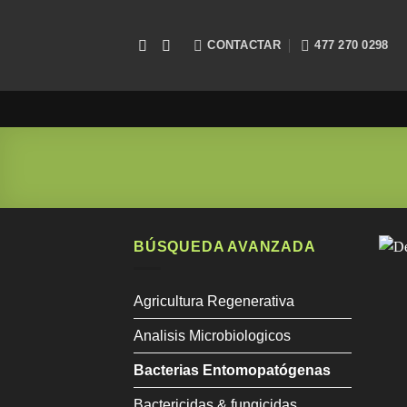
Saltar
al
CONTACTAR
477 270 0298
contenido
BÚSQUEDA AVANZADA
Agricultura Regenerativa
Analisis Microbiologicos
Bacterias Entomopatógenas
Bactericidas & fungicidas