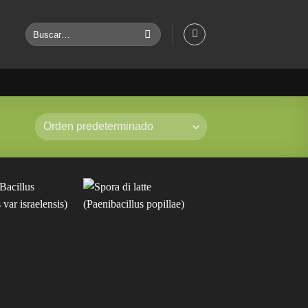
Buscar
por: