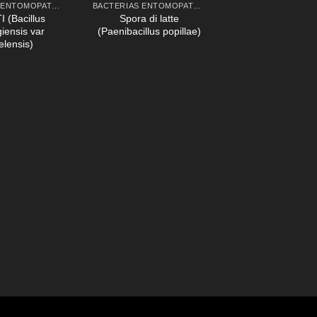
BACTERIAS ENTOMOPATÓGENAS
BACTERIAS ENTOMOPATÓGENAS
I (Bacillus
Spora di latte
giensis var
(Paenibacillus popillae)
elensis)