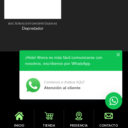
BACTERIAS ENTOMOPATÓGENAS
Depredador
¡Hola! Ahora es más fácil comunicarse con
AVISO DE PRIVACIDAD
nosotros, escríbenos por WhatsApp.
Copyright 2026 ©
SIBIA
Comienza a chatear AQUÍ
Atención al cliente
INICIO
TIENDA
PRESENCIA
CONTACTO