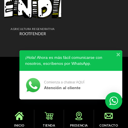
AGRICULTURA REGENERATIVA
ROOTFENDER
¡Hola! Ahora es más fácil comunicarse con
nosotros, escríbenos por WhatsApp.
AVISO DE PRIVACIDAD
Copyright 2026 ©
SIBIA
Comienza a chatear AQUÍ
Atención al cliente
INICIO
TIENDA
PRESENCIA
CONTACTO