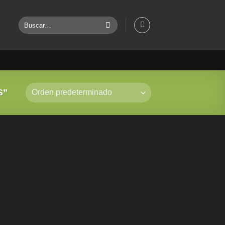
Buscar
por:
S”