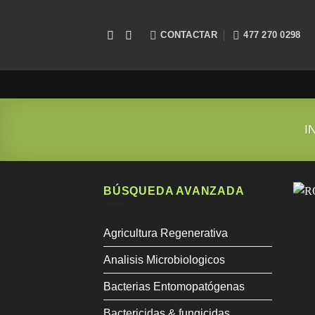
Saltar
al
CONTACTAR
477 270 0298
contenido
I
BÚSQUEDA AVANZADA
Agricultura Regenerativa
Analisis Microbiologicos
Bacterias Entomopatógenas
Bactericidas & fungicidas