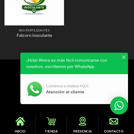
BIO-FERTILIZANTES
Fatcorn inoculante
¡Hola! Ahora es más fácil comunicarse con
nosotros, escríbenos por WhatsApp.
AVISO DE PRIVACIDAD
Copyright 2026 ©
SIBIA
Comienza a chatear AQUÍ
Atención al cliente
INICIO
TIENDA
PRESENCIA
CONTACTO