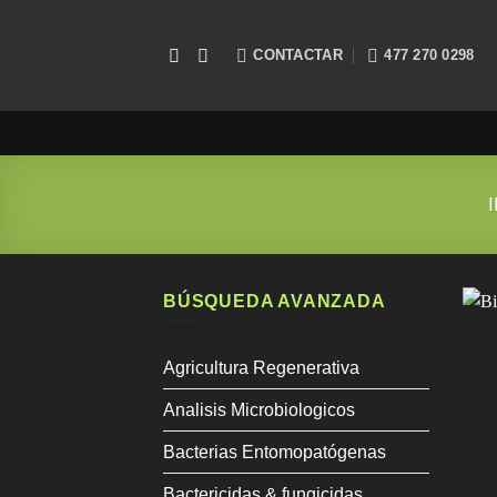
Saltar
al
CONTACTAR
477 270 0298
contenido
BÚSQUEDA AVANZADA
Agricultura Regenerativa
Analisis Microbiologicos
Bacterias Entomopatógenas
Bactericidas & fungicidas