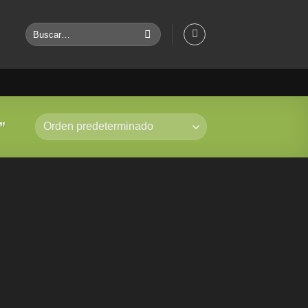
Buscar
por:
”