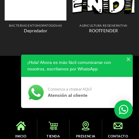
BACTERIAS ENTOMOPATÓGENAS
AGRICULTURA REGENERATIVA
Depredador
ROOTFENDER
¡Hola! Ahora es más fácil comunicarse con
AVISO DE PRIVACIDAD
nosotros, escríbenos por WhatsApp.
Copyright 2026 ©
SIBIA
Comienza a chatear AQUÍ
Atención al cliente
INICIO
TIENDA
PRESENCIA
CONTACTO