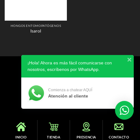
HONGOS ENTOMOPATÓGENOS
Isarol
¡Hola! Ahora es más fácil comunicarse con
AVISO DE PRIVACIDAD
nosotros, escríbenos por WhatsApp.
Copyright 2026 ©
SIBIA
Comienza a chatear AQUÍ
Atención al cliente
INICIO
TIENDA
PRESENCIA
CONTACTO